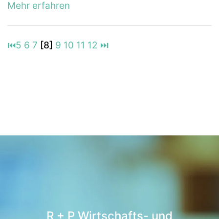
Mehr erfahren
⏮
5
6
7
[8]
9
10
11
12
⏭
R + P Wirtschafts- und