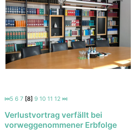
⏮
5
6
7
[8]
9
10
11
12
⏭
Verlustvortrag verfällt bei
vorweggenommener Erbfolge