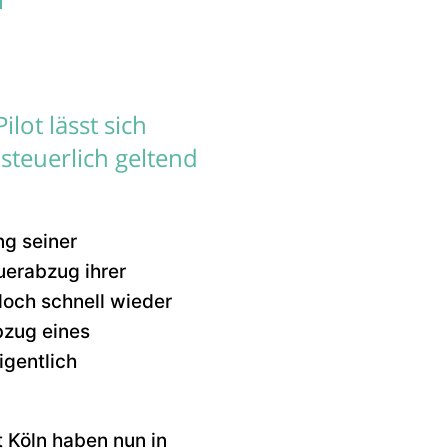
lot lässt sich
steuerlich geltend
ng seiner
uerabzug ihrer
doch schnell wieder
bzug eines
igentlich
t Köln haben nun in