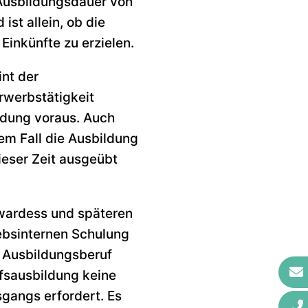
 Ausbildungsdauer von
st allein, ob die
Einkünfte zu erzielen.
int der
erwerbstätigkeit
ldung voraus. Auch
em Fall die Ausbildung
ieser Zeit ausgeübt
ewardess und späteren
iebsinternen Schulung
n Ausbildungsberuf
ufsausbildung keine
gangs erfordert. Es